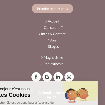
Prendre rendez-vous
Accueil
Qui suis-je ?
Infos & Contact
Avis
Stages
Magnétisme
Radiesthésie
Du
lundi
au
samedi
9h-20h