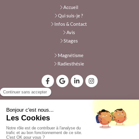
Accueil
Qui suis-je ?
Infos & Contact
Avis
Stages
Magnétisme
Radiesthésie
Du
lundi
au
samedi
9h-20h
Plan du site
Mentions légales