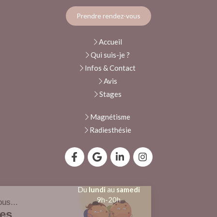
Prendre rendez-vous
Accueil
Qui suis-je ?
Infos & Contact
Avis
Stages
Magnétisme
Radiesthésie
Du
lundi
au
samedi
9h-20h